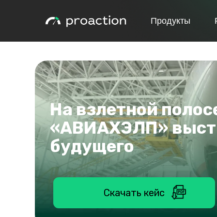
Продукты
На взлетной полосе
«АВИАХЭЛП» выст
будущего
Скачать кейс