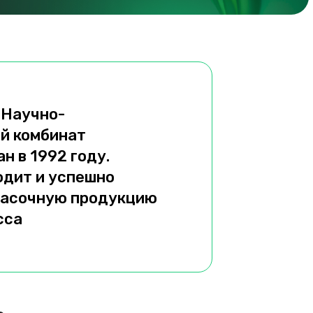
Научно-
—
й комбинат
н в 1992 году.
одит и успешно
расочную продукцию
сса