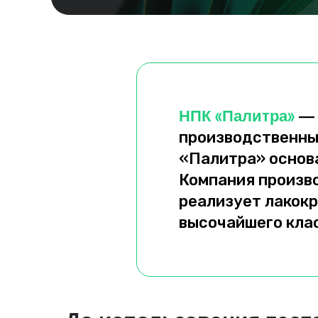
Кейс Viridian: эффективный найм и оптимизация HR-процессов
НПК
Палитра
«
»
производственны
«Палитра» основа
Компания произв
реализует лакок
высочайшего кла