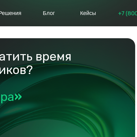
+7 (80
Решения
Блог
Кейсы
ратить время
иков?
ра
»