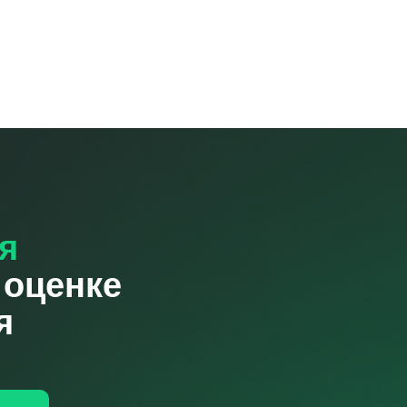
я
 оценке
я