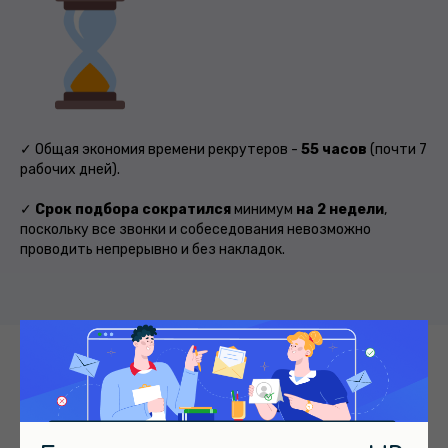
✓ Общая экономия времени рекрутеров -
55 часов
(почти 7
рабочих дней).
✓
C
рок подбора сократился
минимум
на 2 недели
,
поскольку все звонки и собеседования невозможно
проводить непрерывно и без накладок.
Алгоритм "предварительного отсева"
нерелевантных кандидатов через фильтры тестов
работает для широкого спектра должностей, что
подтверждается в приведенных выше примерах.