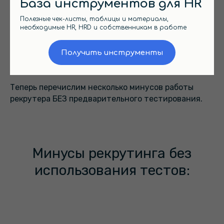
База инструментов для HR
Польза предварительного тестирования довольно
Полезные чек-листы, таблицы и материалы,
очевидна:
необходимые HR, HRD и собственникам в работе
мы с легкостью выбираем наиболее подходящих
кандидатов по объективным критериям,
Получить инструменты
быстро отсеиваем неподходящих людей,
которые будут плохо выполнять обязанности.
Теперь перечислим несколько минусов работы
рекрутера БЕЗ предварительного тестирования.
Минусы рекрутинга без
использования тестов: